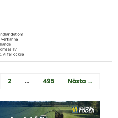
andlar det om
 verkar ha
llande
romsas av
. Vi får också
Ystamaskiners
lgänglighet
2
…
495
Nästa →