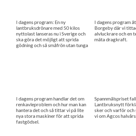
I dagens program: En ny
I dagens program åte
lantbruksdrönare med 50 kilos
Borgeby där vi titta
nyttolast lanseras nu i Sverige och
alvluckrare och en t
ska göra det möjligt att sprida
mäta dragkraft.
gödning och så småfrön utan tunga
maskiner i fält....
I dagens program handlar det om
Spannmålspriset fall
renkavleproblem och hur man kan
Lantbruksnytt förkl
hantera det och så tittar vi på lite
sker och varför och
nya stora maskiner för att sprida
vi om Agcos halvårsr
fastgödsel.