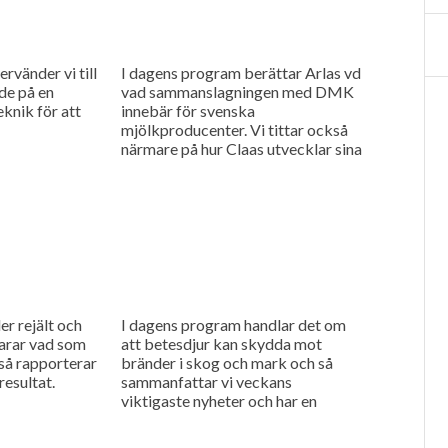
rvänder vi till
I dagens program berättar Arlas vd
de på en
vad sammanslagningen med DMK
eknik för att
innebär för svenska
mjölkproducenter. Vi tittar också
närmare på hur Claas utvecklar sina
maskiner genom noggranna
finjusteringar.
er rejält och
I dagens program handlar det om
arar vad som
att betesdjur kan skydda mot
 så rapporterar
bränder i skog och mark och så
esultat.
sammanfattar vi veckans
viktigaste nyheter och har en
söndagstävling.