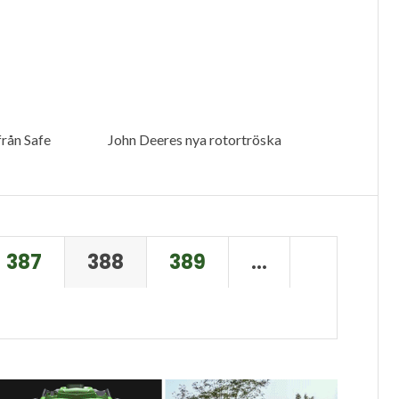
rån Safe
John Deeres nya rotortröska
387
388
389
…