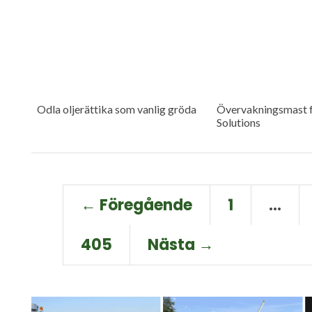
Odla oljerättika som vanlig gröda
Övervakningsmast f
Solutions
← Föregående
1
…
405
Nästa →