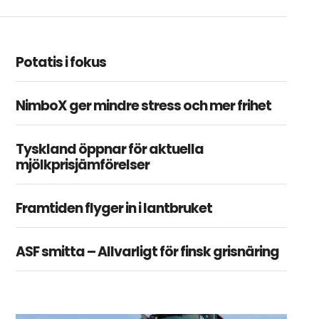
Potatis i fokus
NimboX ger mindre stress och mer frihet
Tyskland öppnar för aktuella
mjölkprisjämförelser
Framtiden flyger in i lantbruket
ASF smitta – Allvarligt för finsk grisnäring