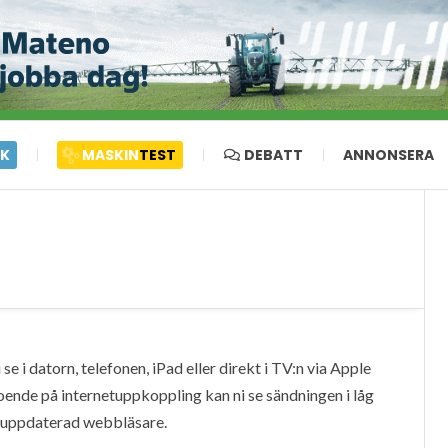
IK
MASKIN
TEST
DEBATT
ANNONSERA
e i datorn, telefonen, iPad eller direkt i TV:n via Apple
oende på internetuppkoppling kan ni se sändningen i låg
en uppdaterad webbläsare.