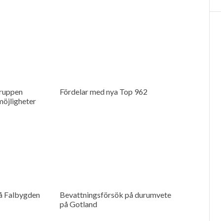
ruppen
Fördelar med nya Top 962
möjligheter
å Falbygden
Bevattningsförsök på durumvete
på Gotland