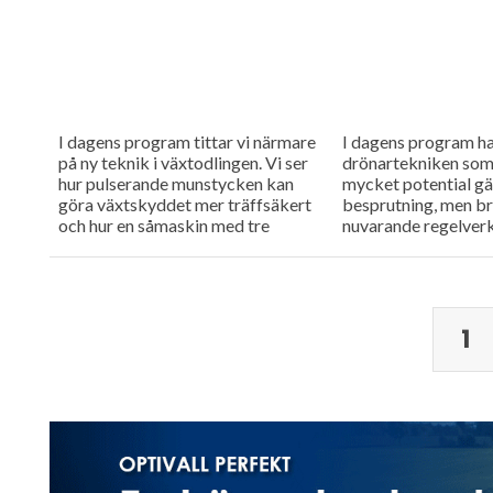
I dagens program tittar vi närmare
I dagens program h
på ny teknik i växtodlingen. Vi ser
drönartekniken som
hur pulserande munstycken kan
mycket potential gä
göra växtskyddet mer träffsäkert
besprutning, men b
och hur en såmaskin med tre
nuvarande regelverk
separata tankar kan...
höra om företaget 
arbete med webbtil
och...
1