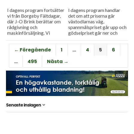
I dagens program fortsätter
I dagens program handlar
vi från Borgeby Fältdagar,
det om att priserna går
där J-O Brink berättar om
växtodlarnas väg,
rådgivning och
spannmålspriset går upp och
maskinförsäljning. Vi
gödselpriset går ner och
besöker även Mostorps
Lantbruksnytt förklarar
gårdsbutik för att höra om
varför.
← Föregående
1
…
4
5
6
möjligheter och utmaningar
med att...
…
495
Nästa →
Senaste inslagen