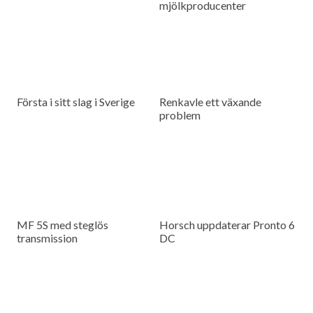
mjölkproducenter
Första i sitt slag i Sverige
Renkavle ett växande
problem
MF 5S med steglös
Horsch uppdaterar Pronto 6
transmission
DC