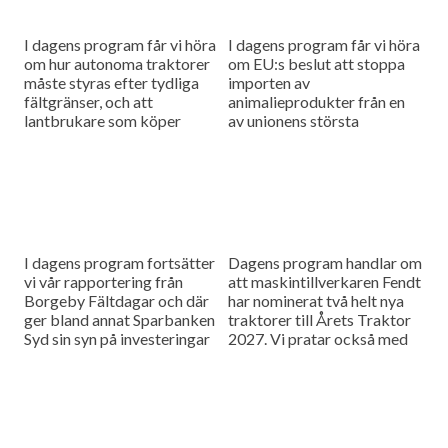
I dagens program får vi höra
I dagens program får vi höra
om hur autonoma traktorer
om EU:s beslut att stoppa
måste styras efter tydliga
importen av
fältgränser, och att
animalieprodukter från en
lantbrukare som köper
av unionens största
maskinerna måste gå en
leverantörer. Vi tittar också
kurs för att få hantera
närmare på en radhacka
inställningarna....
med pneumatisk
knivdrivning...
I dagens program fortsätter
Dagens program handlar om
vi vår rapportering från
att maskintillverkaren Fendt
Borgeby Fältdagar och där
har nominerat två helt nya
ger bland annat Sparbanken
traktorer till Årets Traktor
Syd sin syn på investeringar
2027. Vi pratar också med
och räntor och så handlar
Scan Sveriges nya
det om AI för...
inköpsdirektör om hur vi
kan öka...