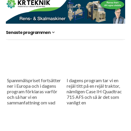
Senaste programmen
Spannmålspriset fortsätter
I dagens program tar vi en
ner i Europa och i dagens
rejäl titt på en rejäl traktor,
program förklaras varför
nämligen Case IH Quadtrac
och så har vi en
715 AFS och så är det som
sammanfattning om vad
vanligt en
jordbrukskommissionär
nyhetssammanfattning och
Christophe Hansen
en tävling.
berättade vid
jordbruksministermötet i
Luxemburg i slutet av...