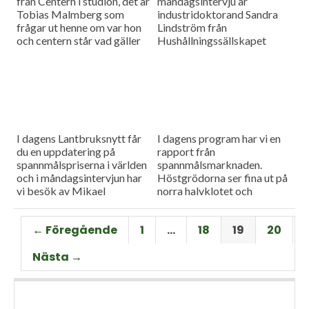
från Centern i studion, det är
måndagsintervju är
Tobias Malmberg som
industridoktorand Sandra
frågar ut henne om var hon
Lindström från
och centern står vad gäller
Hushållningssällskapet
viktiga lantbruksfrågor, och
Skåne. Hon ger konkreta
så en rapport från
tips till lantbrukare som
spannmålsmarknaden där
sysslar med oljeväxter. Vi
priset på vete och majs går
har också en färsk rapport
upp.
från spannmålsmarknaden.
I dagens Lantbruksnytt får
I dagens program har vi en
du en uppdatering på
rapport från
spannmålspriserna i världen
spannmålsmarknaden.
och i måndagsintervjun har
Höstgrödorna ser fina ut på
vi besök av Mikael
norra halvklotet och
Jeppsson, spannmålschef på
vårbruket flyter på bra.
Lantmännen.
Gäst i vår måndagsintervju
← Föregående
1
…
18
19
20
är Torbjörn Lithell från HK
Scan som berättar om
Nästa →
animalieproduktionen och
slakteribranchens
utmaningar framöver.