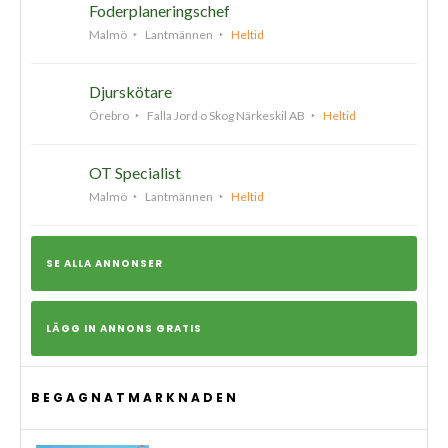
Foderplaneringschef
Malmö
Lantmännen
Heltid
Djurskötare
Örebro
Falla Jord o Skog Närkeskil AB
Heltid
OT Specialist
Malmö
Lantmännen
Heltid
SE ALLA ANNONSER
LÄGG IN ANNONS GRATIS
BEGAGNATMARKNADEN