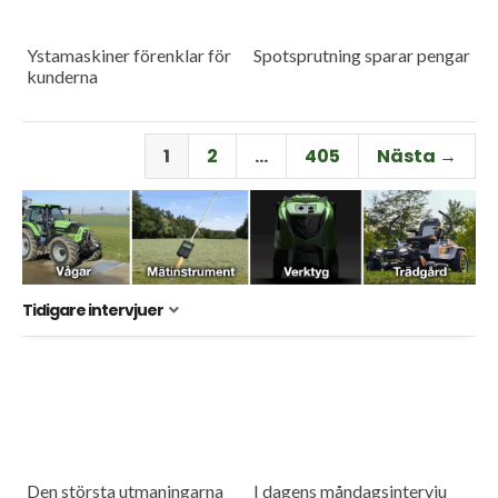
Ystamaskiner förenklar för
Spotsprutning sparar pengar
kunderna
1
2
…
405
Nästa →
Tidigare intervjuer
Den största utmaningarna
I dagens måndagsintervju