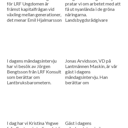
för LRF Ungdomen är
pratar vi om arbetet med att
främst kapitalfrågan vid
få ut nyanlända i de gröna
växling mellan generationer,
näringarna.
det menar Emil Hjalmarsson
Landsbygdsrådgivare
ordförande för LRF
Christer Yrjas från
Ungdomen Skåne som är
Hushållningssällskapet
gäst i vår måndagsintervju.
berättar om
matchningsprojekt i Skåne i
samarbete med
Arbetsförmedlingen.
I dagens måndagsintervju
Jonas Arvidsson, VD på
har vi besök av Jörgen
Lantmännen Maskin, är vår
Bengtsson från LRF Konsult
gäst i dagens
som berättar om
måndagsintervju. Han
Lantbruksbarometern.
berättar om
lantbruksmaskinbranschen
och alla de förändringar som
sker där.
I dag har vi Kristina Yngwe
Gäst i dagens