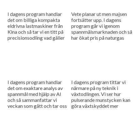
I dagens program handlar
Vete planar ut men majsen
det om billiga kompakta
fortsätter upp. I dagens
eldrivna lastmaskiner från
program går vi igenom
Kina och så tar vi en titt på
spannmålsmarknaden och så
precisionsodling vad gäller
har ökat pris på naturgas
växtskydd.
fått gödselpriset att börja
stiga igen, även i Sverige.
I dagens program handlar
I dagens program tittar vi
det om exaktare analys av
närmare på ny teknik i
spannmål med hjälp av AI
växtodlingen. Vi ser hur
och så sammanfattar vi
pulserande munstycken kan
veckan som gått och tar oss
göra växtskyddet mer
an en ny tävlingsfråga.
träffsäkert och hur en
såmaskin med tre separata
tankar kan...