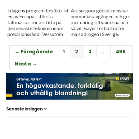
I dagens program besöker vi
Att surgöra gödsel minskar
en av Europas största
ammoniakavgången och ger
fältmässor för att titta på
mer näring till växterna och
den senaste tekniken inom
så vill Bayer förbättra för
precisionssådd. Dessutom
majsodlingen i Sverige.
testar vi Case IH:s nya
Farmall M – en
← Föregående
1
2
3
…
495
uppkopplad...
Nästa →
Senaste inslagen