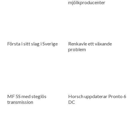
mjölkproducenter
Första i sitt slag i Sverige
Renkavle ett växande
problem
MF 5S med steglös
Horsch uppdaterar Pronto 6
transmission
DC