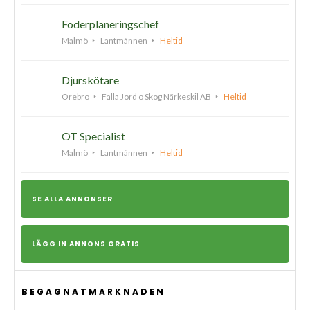
Foderplaneringschef
Malmö
Lantmännen
Heltid
Djurskötare
Örebro
Falla Jord o Skog Närkeskil AB
Heltid
OT Specialist
Malmö
Lantmännen
Heltid
SE ALLA ANNONSER
LÄGG IN ANNONS GRATIS
BEGAGNATMARKNADEN