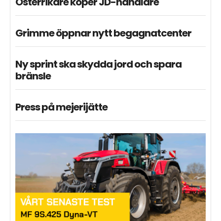
Österrikare köper JD-handlare
Grimme öppnar nytt begagnatcenter
Ny sprint ska skydda jord och spara
bränsle
Press på mejerijätte