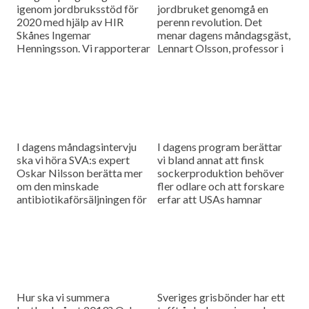
igenom jordbruksstöd för
jordbruket genomgå en
2020 med hjälp av HIR
perenn revolution. Det
Skånes Ingemar
menar dagens måndagsgäst,
Henningsson. Vi rapporterar
Lennart Olsson, professor i
också från
hållbarhetsvetenskap vid
spannmålsmarknaden.
Lunds universitet.
I dagens måndagsintervju
I dagens program berättar
ska vi höra SVA:s expert
vi bland annat att finsk
Oskar Nilsson berätta mer
sockerproduktion behöver
om den minskade
fler odlare och att forskare
antibiotikaförsäljningen för
erfar att USAs hamnar
djuranvändning i EU.
bombarderas med afrikansk
svinpest.
Hur ska vi summera
Sveriges grisbönder har ett