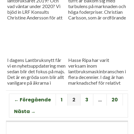
lantbruksåret 2019? Och
tufft år bakom sig med
vad väntar under 2020? Vi
turbulens på marknaden och
bjöd in LRF Konsults
höga foderpriser. Christian
Christine Andersson för att
Carlsson, som är ordförande
reda ut några av
för Skånes och Blekinges
frågetecknen i dagens
grisproducenter, vågar ändå
måndagsintervju
se positivt på det
kommande året. Hör mer i
dagens måndagsintervju.
I dagens Lantbruksnytt får
Hasse Ripa har varit
vi en nyhetsuppdatering men
verksam inom
sedan blir det fokus på majs.
lantbruksmaskinbranschen i
Det är en gröda som blir allt
flera decennier. I dag är han
vanligare på åkrarna i
marknadschef för relativt
framför allt Sydsverige. En
nystartade Swedish Agro
som vet allt om majsens
Machinery med
← Föregående
1
2
3
…
20
fördelar, men också om
huvudagenturen Claas. Hur
majsens utmaningar, är Hans
går det för Swedish Agro
Nästa →
Thorell som började odla
Machinery?
grödan redan på 70-talet.