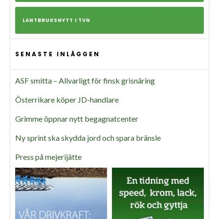
LANTBRUKSNYTT I TVN
SENASTE INLÄGGEN
ASF smitta – Allvarligt för finsk grisnäring
Österrikare köper JD-handlare
Grimme öppnar nytt begagnatcenter
Ny sprint ska skydda jord och spara bränsle
Press på mejerijätte