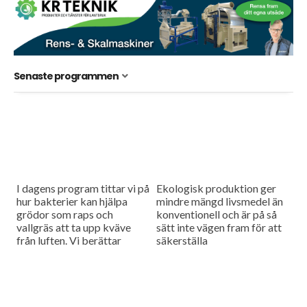
Senaste programmen
I dagens program tittar vi på
Ekologisk produktion ger
hur bakterier kan hjälpa
mindre mängd livsmedel än
grödor som raps och
konventionell och är på så
vallgräs att ta upp kväve
sätt inte vägen fram för att
från luften. Vi berättar
säkerställa
också om ett försök med
livsmedelsberedskapen,
biokol som...
men tar man hänsyn till att
konventionell produktion
kan störas...