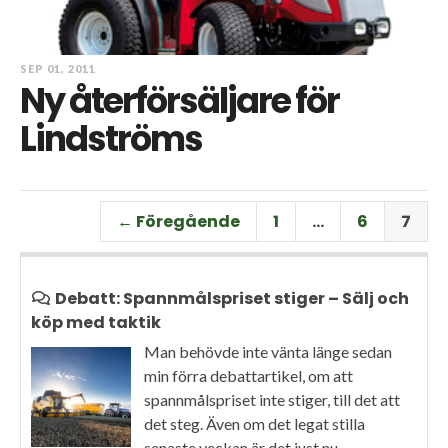
SEP 01, 2011
Ny återförsäljare för
Lindströms
← Föregående
1
…
6
7
Debatt: Spannmålspriset stiger – Sälj och
köp med taktik
Man behövde inte vänta länge sedan
min förra debattartikel, om att
spannmålspriset inte stiger, till det att
det steg. Även om det legat stilla
senaste veckan är det just nu...