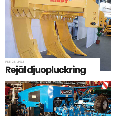
FEB 28, 2015
Rejäl djuopluckring