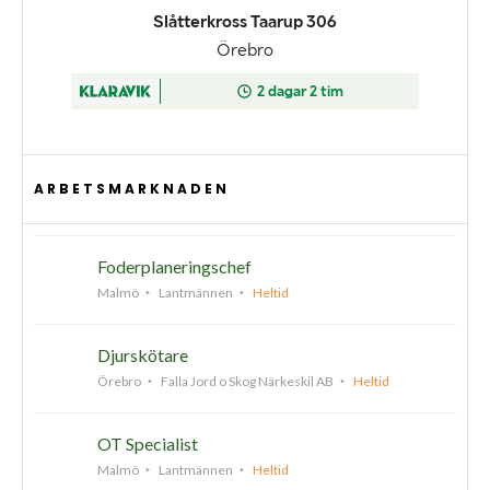
ARBETSMARKNADEN
Foderplaneringschef
Malmö
Lantmännen
Heltid
Djurskötare
Örebro
Falla Jord o Skog Närkeskil AB
Heltid
OT Specialist
Malmö
Lantmännen
Heltid