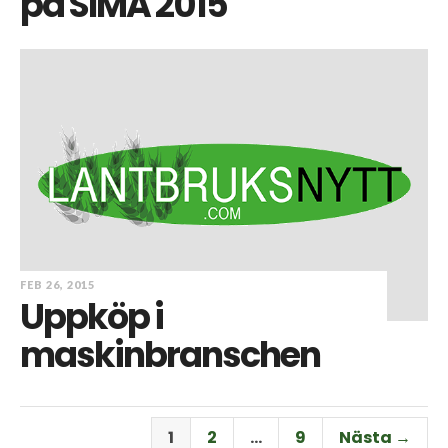
på SIMA 2015
FEB 26, 2015
Uppköp i
maskinbranschen
1
2
…
9
Nästa →