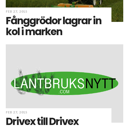
FEB 27, 2015
Fånggrödor lagrar in
kol i marken
FEB 27, 2015
Drivex till Drivex