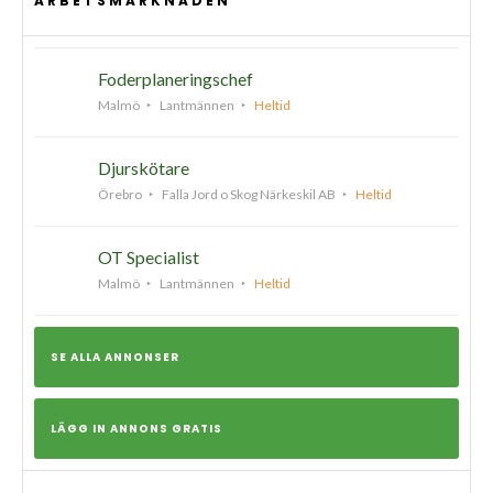
ARBETSMARKNADEN
Foderplaneringschef
Malmö
Lantmännen
Heltid
Djurskötare
Örebro
Falla Jord o Skog Närkeskil AB
Heltid
OT Specialist
Malmö
Lantmännen
Heltid
SE ALLA ANNONSER
LÄGG IN ANNONS GRATIS