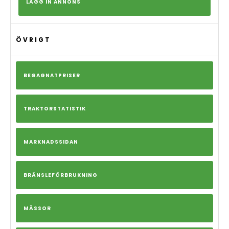
LÄGG IN ANNONS
ÖVRIGT
BEGAGNATPRISER
TRAKTORSTATISTIK
MARKNADSSIDAN
BRÄNSLEFÖRBRUKNING
MÄSSOR