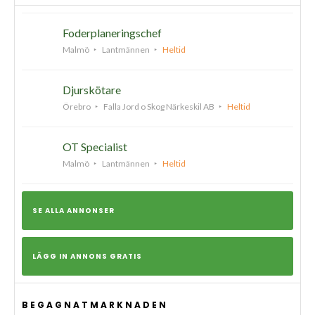
Foderplaneringschef
Malmö
Lantmännen
Heltid
Djurskötare
Örebro
Falla Jord o Skog Närkeskil AB
Heltid
OT Specialist
Malmö
Lantmännen
Heltid
SE ALLA ANNONSER
LÄGG IN ANNONS GRATIS
BEGAGNATMARKNADEN