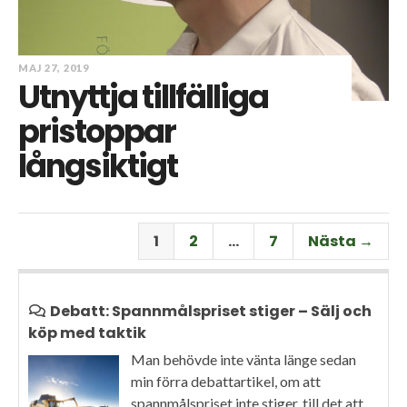
MAJ 27, 2019
Utnyttja tillfälliga
pristoppar
långsiktigt
1
2
…
7
Nästa →
Debatt: Spannmålspriset stiger – Sälj och
köp med taktik
Man behövde inte vänta länge sedan
min förra debattartikel, om att
spannmålspriset inte stiger, till det att