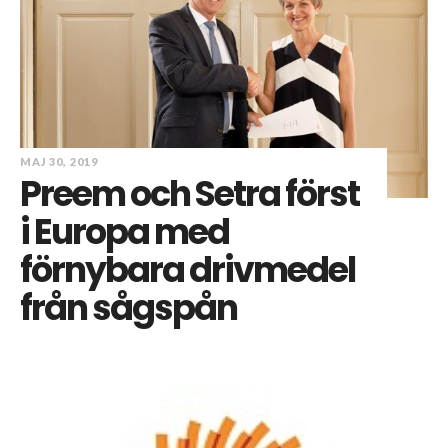
MAJ 30, 2019
Preem och Setra först
i Europa med
förnybara drivmedel
från sågspån