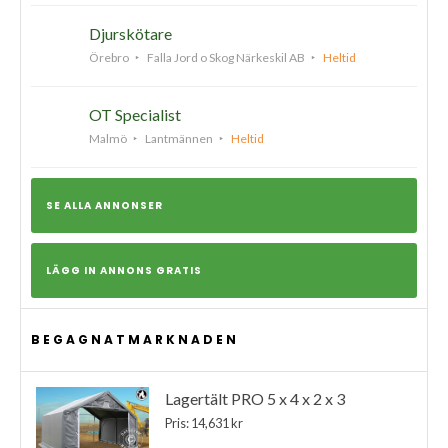
Djurskötare
Örebro
Falla Jord o Skog Närkeskil AB
Heltid
OT Specialist
Malmö
Lantmännen
Heltid
SE ALLA ANNONSER
LÄGG IN ANNONS GRATIS
BEGAGNATMARKNADEN
Lagertält PRO 5 x 4 x 2 x 3
Pris: 14,631 kr