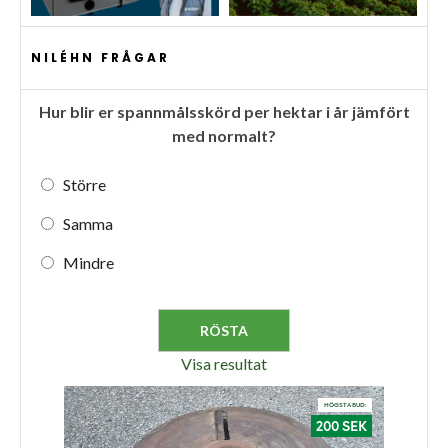
NILÉHN FRÅGAR
Hur blir er spannmålsskörd per hektar i år jämfört
med normalt?
Större
Samma
Mindre
Visa resultat