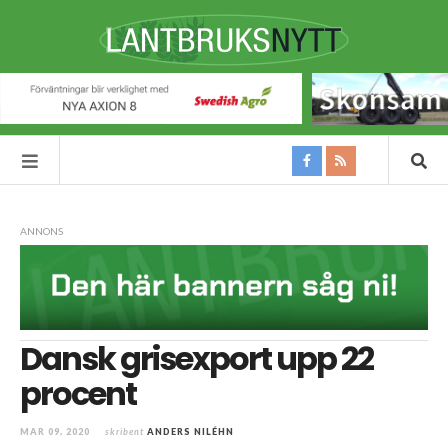
ANNONS
Dansk grisexport upp 22
procent
MAR 09, 2020
skribent
ANDERS NILÉHN