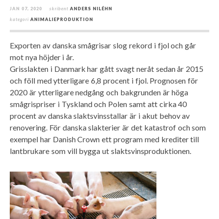
JAN 07, 2020
skribent
ANDERS NILÉHN
kategori
ANIMALIEPRODUKTION
Exporten av danska smågrisar slog rekord i fjol och går
mot nya höjder i år.
Grisslakten i Danmark har gått svagt neråt sedan år 2015
och föll med ytterligare 6,8 procent i fjol. Prognosen för
2020 är ytterligare nedgång och bakgrunden är höga
smågrispriser i Tyskland och Polen samt att cirka 40
procent av danska slaktsvinsstallar är i akut behov av
renovering. För danska slakterier är det katastrof och som
exempel har Danish Crown ett program med krediter till
lantbrukare som vill bygga ut slaktsvinsproduktionen.