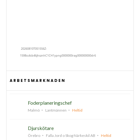
ARBETSMARKNADEN
Foderplaneringschef
Malmö
Lantmännen
Heltid
Djurskötare
Örebro
Falla Jord o Skog Närkeskil AB
Heltid