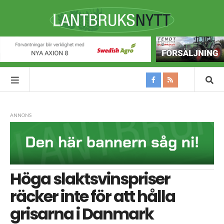
ANNONS
Höga slaktsvinspriser
räcker inte för att hålla
grisarna i Danmark