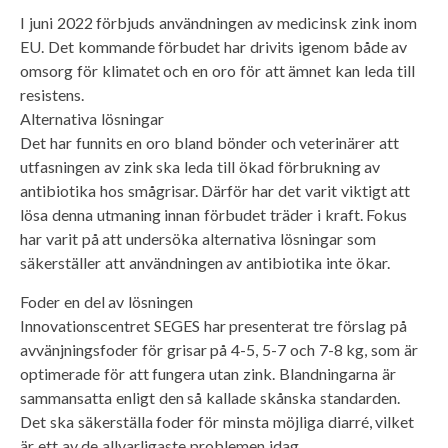
I juni 2022 förbjuds användningen av medicinsk zink inom
EU. Det kommande förbudet har drivits igenom både av
omsorg för klimatet och en oro för att ämnet kan leda till
resistens.
Alternativa lösningar
Det har funnits en oro bland bönder och veterinärer att
utfasningen av zink ska leda till ökad förbrukning av
antibiotika hos smågrisar. Därför har det varit viktigt att
lösa denna utmaning innan förbudet träder i kraft. Fokus
har varit på att undersöka alternativa lösningar som
säkerställer att användningen av antibiotika inte ökar.
Foder en del av lösningen
Innovationscentret SEGES har presenterat tre förslag på
avvänjningsfoder för grisar på 4-5, 5-7 och 7-8 kg, som är
optimerade för att fungera utan zink. Blandningarna är
sammansatta enligt den så kallade skånska standarden.
Det ska säkerställa foder för minsta möjliga diarré, vilket
är ett av de allvarligaste problemen idag.