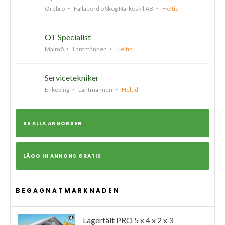
Örebro
Falla Jord o Skog Närkeskil AB
Heltid
OT Specialist
Malmö
Lantmännen
Heltid
Servicetekniker
Enköping
Lantmännen
Heltid
SE ALLA ANNONSER
LÄGG IN ANNONS GRATIS
BEGAGNATMARKNADEN
Lagertält PRO 5 x 4 x 2 x 3