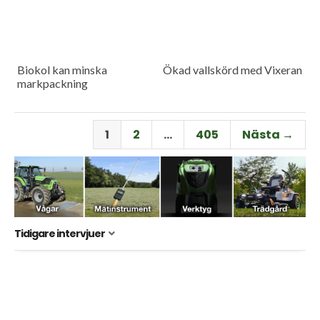
Biokol kan minska
Ökad vallskörd med Vixeran
markpackning
1
2
…
405
Nästa →
Tidigare intervjuer