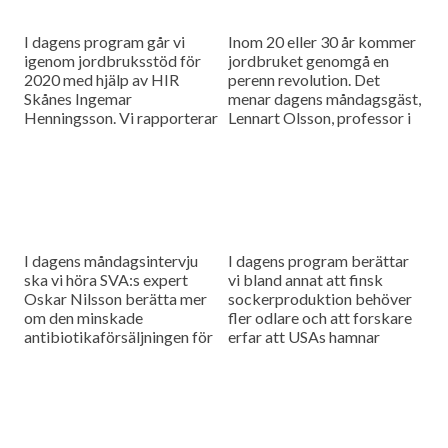
I dagens program går vi
Inom 20 eller 30 år kommer
igenom jordbruksstöd för
jordbruket genomgå en
2020 med hjälp av HIR
perenn revolution. Det
Skånes Ingemar
menar dagens måndagsgäst,
Henningsson. Vi rapporterar
Lennart Olsson, professor i
också från
hållbarhetsvetenskap vid
spannmålsmarknaden.
Lunds universitet.
I dagens måndagsintervju
I dagens program berättar
ska vi höra SVA:s expert
vi bland annat att finsk
Oskar Nilsson berätta mer
sockerproduktion behöver
om den minskade
fler odlare och att forskare
antibiotikaförsäljningen för
erfar att USAs hamnar
djuranvändning i EU.
bombarderas med afrikansk
svinpest.