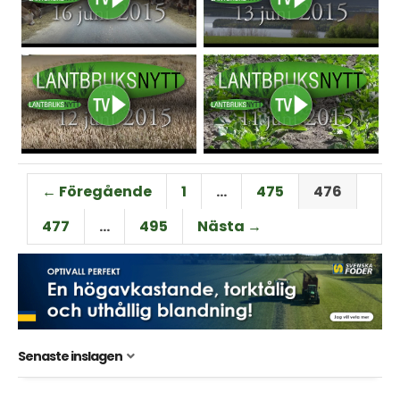
← Föregående
1
…
475
476
477
…
495
Nästa →
Senaste inslagen