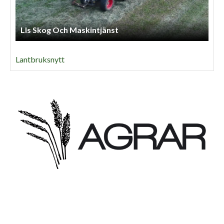
Lls Skog Och Maskintjänst
Lantbruksnytt