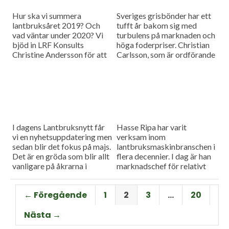
Hur ska vi summera
Sveriges grisbönder har ett
lantbruksåret 2019? Och
tufft år bakom sig med
vad väntar under 2020? Vi
turbulens på marknaden och
bjöd in LRF Konsults
höga foderpriser. Christian
Christine Andersson för att
Carlsson, som är ordförande
reda ut några av
för Skånes och Blekinges
frågetecknen i dagens
grisproducenter, vågar ändå
måndagsintervju
se positivt på det
kommande året. Hör mer i
dagens måndagsintervju.
I dagens Lantbruksnytt får
Hasse Ripa har varit
vi en nyhetsuppdatering men
verksam inom
sedan blir det fokus på majs.
lantbruksmaskinbranschen i
Det är en gröda som blir allt
flera decennier. I dag är han
vanligare på åkrarna i
marknadschef för relativt
framför allt Sydsverige. En
nystartade Swedish Agro
som vet allt om majsens
Machinery med
← Föregående
1
2
3
…
20
fördelar, men också om
huvudagenturen Claas. Hur
majsens utmaningar, är Hans
går det för Swedish Agro
Nästa →
Thorell som började odla
Machinery?
grödan redan på 70-talet.