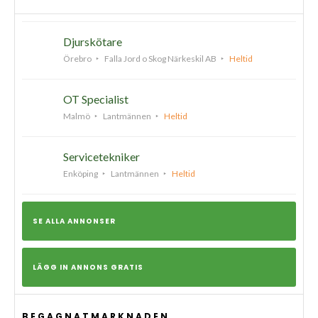
Djurskötare
Örebro
Falla Jord o Skog Närkeskil AB
Heltid
OT Specialist
Malmö
Lantmännen
Heltid
Servicetekniker
Enköping
Lantmännen
Heltid
SE ALLA ANNONSER
LÄGG IN ANNONS GRATIS
BEGAGNATMARKNADEN