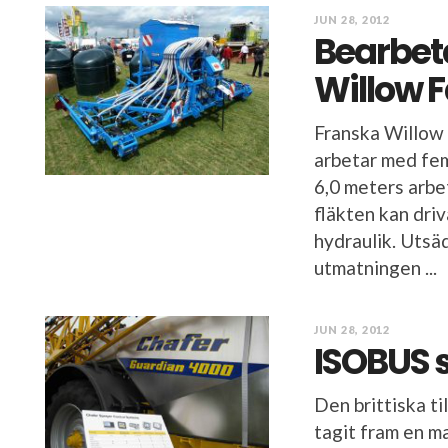
JUN 28, 2012
Bearbet
Willow 
Franska Willow
arbetar med fem 
6,0 meters arbe
fläkten kan dri
hydraulik. Utsä
utmatningen ...
JUN 28, 2012
ISOBUS 
Den brittiska t
tagit fram en m