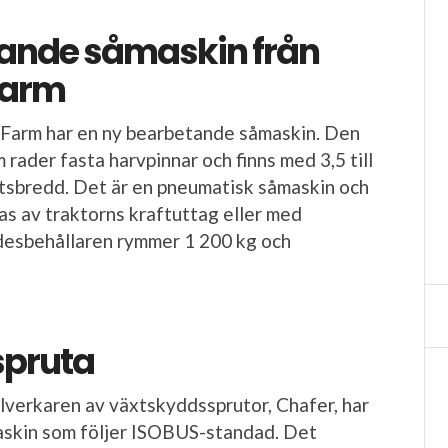
ande såmaskin från
Farm
 Farm har en ny bearbetande såmaskin. Den
rader fasta harvpinnar och finns med 3,5 till
tsbredd. Det är en pneumatisk såmaskin och
vas av traktorns kraftuttag eller med
desbehållaren rymmer 1 200 kg och
spruta
illverkaren av växtskyddssprutor, Chafer, har
askin som följer ISOBUS-standad. Det