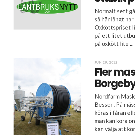
Normalt sett gå
så här långt har
Oxköttspriset li
på ett litet utb
på oxkött lite ...
JUN 29, 2012
Fler mas
Borgeby
Nordfarm Maskin
Besson. På mäs
köras i fåran el
man kan köra o
kan välja att köra