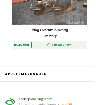
ARBETSMARKNADEN
Foderplaneringschef
Malmö
Lantmännen
Heltid