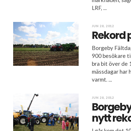
LRF, ...
JUN 28, 2012
Rekord 
Borgeby Fältdag
900 besökare ti
bra bit över de
mässdagar har ha
varmt. ...
JUN 28, 2012
Borgeby
nytt rek
I går kom det 10