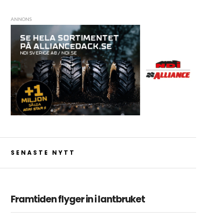
ANNONS
SENASTE NYTT
Framtiden flyger in i lantbruket