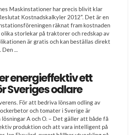
es Maskinstationer har precis blivit klar
”Reslutat Kostnadskalkyler 2012”. Det är en
instationsföreningen räknat fram kostnaden
 olika storlekar på traktorer och redskap av
blikationen är gratis och kan beställas direkt
 Den ...
er energieffektiv ett
r Sveriges odlare
verens. För att bedriva lönsam odling av
sockerbetor och tomater i Sverige är
 lösningar A och O. – Det gäller att både få
ktiv produktion och att vara intelligent på
r Jan Eksvärd, expert hållbar utveckling på