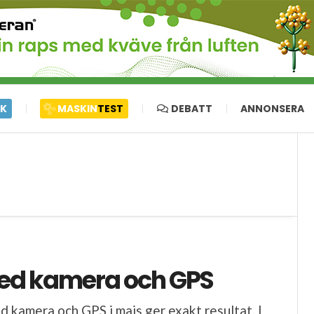
IK
MASKIN
TEST
DEBATT
ANNONSERA
ed kamera och GPS
 kamera och GPS i majs ger exakt resultat. I