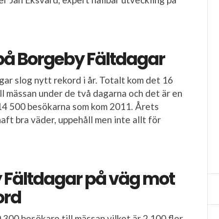
på Borgeby Fältdagar
ar slog nytt rekord i år. Totalt kom det 16
ll mässan under de två dagarna och det är en
 14 500 besökarna som kom 2011. Årets
ft bra väder, uppehåll men inte allt för
 Fältdagar på väg mot
ord
 300 besökare till mässan vilket är 2 100 fler