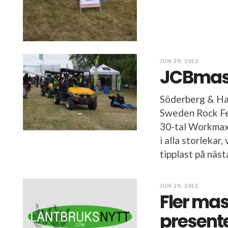
JUN 29, 2012
JCBmaski
Söderberg & Ha
Sweden Rock Fes
30-tal Workmax 
i alla storlekar
tipplast på näst
JUN 29, 2012
Fler ma
present