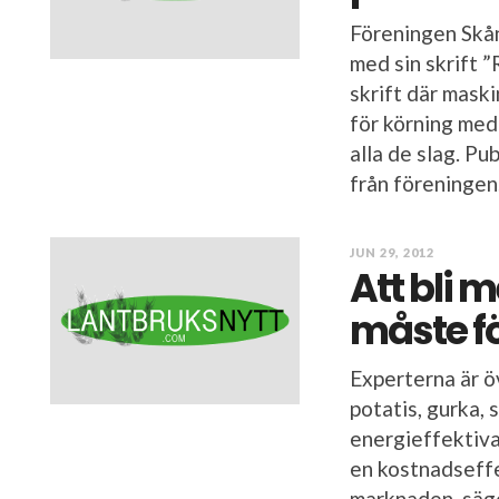
Föreningen Skån
med sin skrift 
skrift där mask
för körning med
alla de slag. Pu
från föreningen.
JUN 29, 2012
Att bli m
måste fö
Experterna är ö
potatis, gurka, 
energieffektiva
en kostnadseffe
marknaden, säge