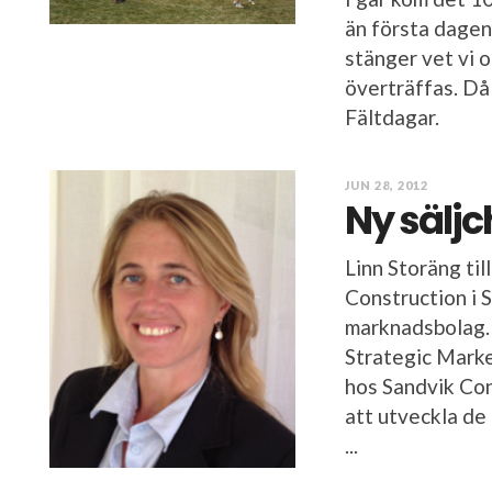
än första dagen
stänger vet vi o
överträffas. Då
Fältdagar.
JUN 28, 2012
Ny säljc
Linn Storäng ti
Construction i 
marknadsbolag. 
Strategic Mark
hos Sandvik Con
att utveckla de 
...