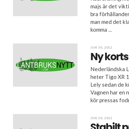
majs är det vik
bra förhållanden
man med det kla
komma ...
JUN 30, 2012
Ny korts
Nederländska Le
heter Tigo XR 1
Lely sedan de k
Vagnen har en n
kör pressas fodre
JUN 30, 2012
Stabilt 