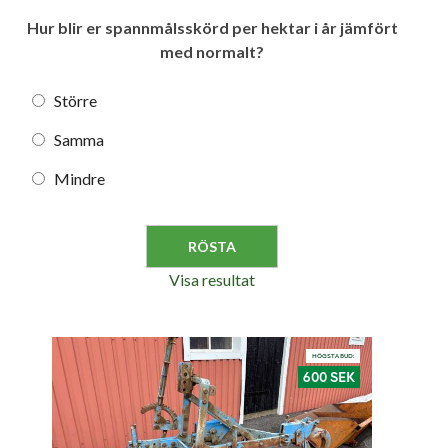
Hur blir er spannmålsskörd per hektar i år jämfört
med normalt?
Större
Samma
Mindre
Visa resultat