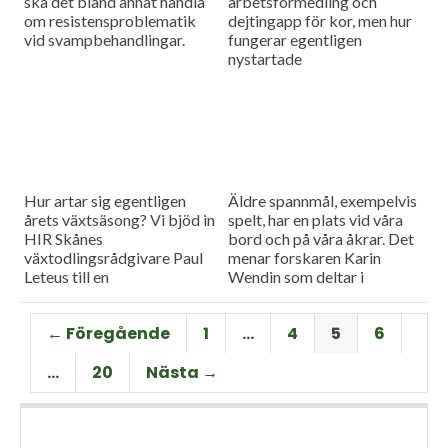
ska det bland annat handla
arbetsförmedling och
om resistensproblematik
dejtingapp för kor, men hur
vid svampbehandlingar.
fungerar egentligen
nystartade
betesförmedlingen? Vad är
syftet och vad hoppas man
uppnå? Vi bjöd in Fredrik
Rydhagen från länsstyrelsen
för att reda ut begreppen i
dagens måndagsintervju.
Hur artar sig egentligen
Äldre spannmål, exempelvis
årets växtsäsong? Vi bjöd in
spelt, har en plats vid våra
HIR Skånes
bord och på våra åkrar. Det
växtodlingsrådgivare Paul
menar forskaren Karin
Leteus till en
Wendin som deltar i
måndagsintervju för en
projektet Historiska
genomgång av de vanligaste
sädesslag i framtidens mat. I
← Föregående
1
…
4
5
6
grödorna.
dagens måndagsintervju ska
hon berätta mer.
…
20
Nästa →