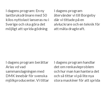
I dagens program: En ny
I dagens program
lantbruksdrönare med 50
återvänder vi till Borgeby
kilos nyttolast lanseras nu i
där vi tittade på en
Sverige och ska göra det
alvluckrare och en teknik för
möjligt att sprida gödning
att mäta dragkraft.
och så småfrön utan tunga
maskiner i fält....
I dagens program berättar
I dagens program handlar
Arlas vd vad
det om renkavleproblem
sammanslagningen med
och hur man kan hantera det
DMK innebär för svenska
och så tittar vi på lite nya
mjölkproducenter. Vi tittar
stora maskiner för att sprida
också närmare på hur Claas
fastgödsel.
utvecklar sina maskiner
genom noggranna
finjusteringar.