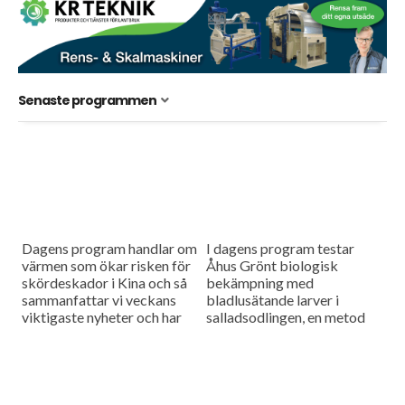
Senaste programmen
Dagens program handlar om
I dagens program testar
värmen som ökar risken för
Åhus Grönt biologisk
skördeskador i Kina och så
bekämpning med
sammanfattar vi veckans
bladlusätande larver i
viktigaste nyheter och har
salladsodlingen, en metod
en söndagstävling.
som ser ut att ge lovande
resultat. Vi besöker också
Rippa Nordic, företaget
som vill...