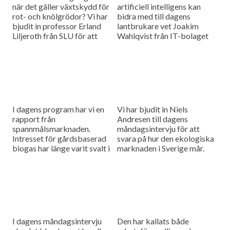
när det gäller växtskydd för
artificiell intelligens kan
rot- och knölgrödor? Vi har
bidra med till dagens
bjudit in professor Erland
lantbrukare vet Joakim
Liljeroth från SLU för att
Wahlqvist från IT-bolaget
höra mer om de utmaningar
Sogeti. Han är dagens
och möjligheter som
måndagsgäst i studion.
forskarna har att handskas
med.
I dagens program har vi en
Vi har bjudit in Niels
rapport från
Andresen till dagens
spannmålsmarknaden.
måndagsintervju för att
Intresset för gårdsbaserad
svara på hur den ekologiska
biogas har länge varit svalt i
marknaden i Sverige mår.
Sverige. Det vill
Jordbruksverket ändra på.
Dagens måndagsgäst Anna
Hagerberg ska berätta om
myndighetens nya satsning
på biogasrådgivning.
I dagens måndagsintervju
Den har kallats både