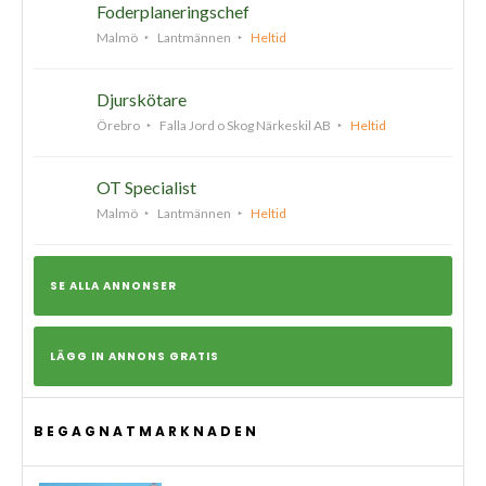
Foderplaneringschef
Malmö
Lantmännen
Heltid
Djurskötare
Örebro
Falla Jord o Skog Närkeskil AB
Heltid
OT Specialist
Malmö
Lantmännen
Heltid
SE ALLA ANNONSER
LÄGG IN ANNONS GRATIS
BEGAGNATMARKNADEN