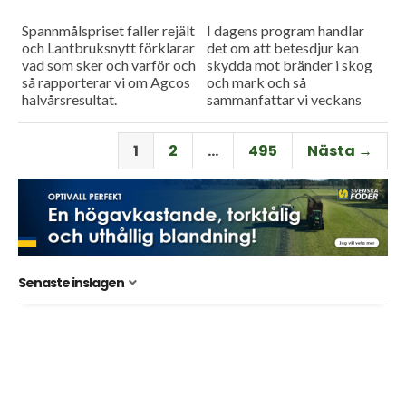
Spannmålspriset faller rejält
I dagens program handlar
och Lantbruksnytt förklarar
det om att betesdjur kan
vad som sker och varför och
skydda mot bränder i skog
så rapporterar vi om Agcos
och mark och så
halvårsresultat.
sammanfattar vi veckans
viktigaste nyheter och har
en söndagstävling.
1
2
…
495
Nästa →
Senaste inslagen