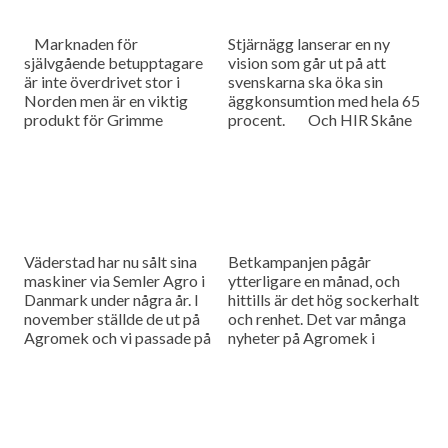
Marknaden för
Stjärnägg lanserar en ny
självgående betupptagare
vision som går ut på att
är inte överdrivet stor i
svenskarna ska öka sin
Norden men är en viktig
äggkonsumtion med hela 65
produkt för Grimme
procent. Och HIR Skåne
Skandinavien. I dagens
genomför under hösten
program får vi höra om två
utbildningar för lantbrukare
helt nya maskiner till...
som vill...
Väderstad har nu sålt sina
Betkampanjen pågår
maskiner via Semler Agro i
ytterligare en månad, och
Danmark under några år. I
hittills är det hög sockerhalt
november ställde de ut på
och renhet. Det var många
Agromek och vi passade på
nyheter på Agromek i
att höra efter hur det...
Herning och vi fortsätter vår
rapportering från den
danska mässan.