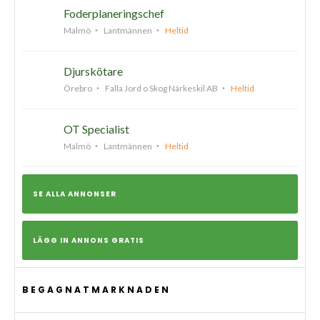
Foderplaneringschef
Malmö
Lantmännen
Heltid
Djurskötare
Örebro
Falla Jord o Skog Närkeskil AB
Heltid
OT Specialist
Malmö
Lantmännen
Heltid
SE ALLA ANNONSER
LÄGG IN ANNONS GRATIS
BEGAGNATMARKNADEN