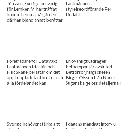
Jönsson, Sverige-ansvarig
Lantmännens
för Lemken. Vi har träffat
styrelseordförande Per
honom hemma på gården
Lindahl.
där han bland annat berättar
hur det är att kämpa in ett
märke på en marknad som
bitvis kan vara ganska
konservativ.
Företrädare för DataVäxt,
En ovanligt utdragen
Lantmännen Maskin och
betkampanj är avslutad.
HIR Skåne berättar om det
Betförsörjningschefen
uppkopplade lantbruket och
Birger Olsson från Nordic
alla fördelar det kan
Sugar ska ge oss detaljerna i
medföra för ökad kontroll
dagens måndagsintervju.
över såväl maskinerna som
gårdens ekonomi.
Sverige behöver stärka sitt
I dagens måndagsintervju