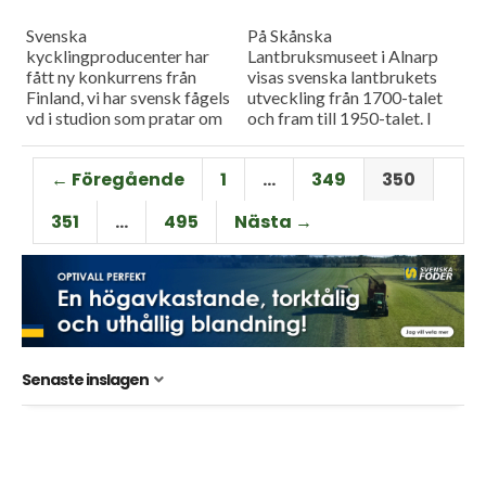
Svenska
På Skånska
kycklingproducenter har
Lantbruksmuseet i Alnarp
fått ny konkurrens från
visas svenska lantbrukets
Finland, vi har svensk fågels
utveckling från 1700-talet
vd i studion som pratar om
och fram till 1950-talet. I
detta.
dagens program får vi en
guidad visning av historiska
← Föregående
1
…
349
350
lantbruksmaskiner och
redskap från en...
351
…
495
Nästa →
Senaste inslagen