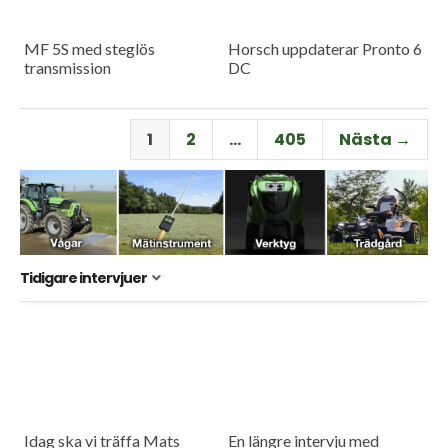
MF 5S med steglös
Horsch uppdaterar Pronto 6
transmission
DC
1
2
…
405
Nästa →
Tidigare intervjuer
Idag ska vi träffa Mats
En längre intervju med