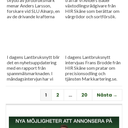
skydd av jordbruksmark
träffar vi Anders Bauer
menar Anders Larsson,
växtodlingsrådgivare från
forskare vid SLU Alnarp, en
HIR Skåne som berättar om
av de drivande krafterna
vårgrödor och sortförsök.
bakom föreningen Den
Goda Jorden. Idag är han på
besök i vår måndagsintervju.
Som vanligt rapporterar vi
även från
spannmålsmarknaden.
I dagens Lantbruksnytt blir
I dagens Lantbruksnytt
det en nyhetsuppdatering
intervjuas Frans Brodde från
med en rapport från
HIR Skåne som pratar om
spannmålsmarknaden. I
precisionsodling och
måndagsintervjun har vi
tjänsten Markkartering.se.
besök av Tornums förre vd
Det blir också en
Per Larsson som idag har
nyhetsuppdatering med en
1
2
…
20
Nästa →
rollen som senior advisor på
rapport från
företaget.
spannmålsmarknaden.