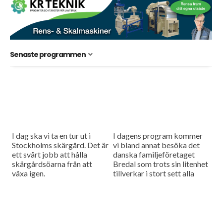
Senaste programmen
I dag ska vi ta en tur ut i
I dagens program kommer
Stockholms skärgård. Det är
vi bland annat besöka det
ett svårt jobb att hålla
danska familjeföretaget
skärgårdsöarna från att
Bredal som trots sin litenhet
växa igen.
tillverkar i stort sett alla
Skärgårdsstiftelsen som
komponenter till sina
äger 11 000 hektar mark...
maskiner i egen regi. Också
har...