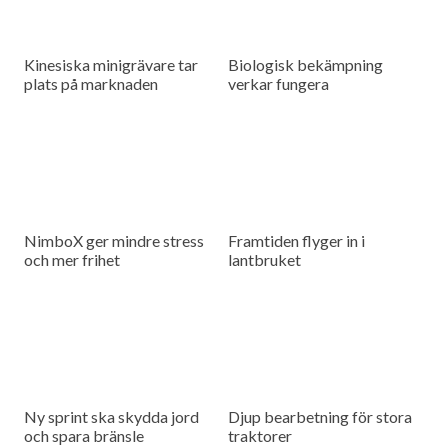
Kinesiska minigrävare tar
Biologisk bekämpning
plats på marknaden
verkar fungera
NimboX ger mindre stress
Framtiden flyger in i
och mer frihet
lantbruket
Ny sprint ska skydda jord
Djup bearbetning för stora
och spara bränsle
traktorer