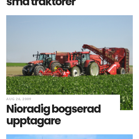
små traktorer
AUG 26, 2009
Nioradig bogserad
upptagare