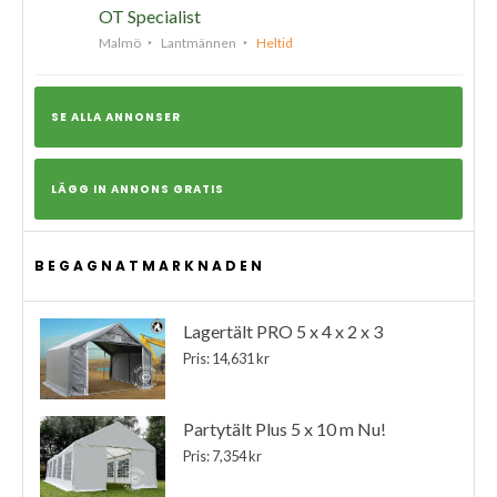
OT Specialist
Malmö
Lantmännen
Heltid
SE ALLA ANNONSER
LÄGG IN ANNONS GRATIS
BEGAGNATMARKNADEN
Lagertält PRO 5 x 4 x 2 x 3
Pris: 14,631 kr
Partytält Plus 5 x 10 m Nu!
Pris: 7,354 kr