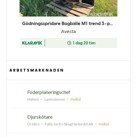
ARBETSMARKNADEN
Foderplaneringschef
Malmö
Lantmännen
Heltid
Djurskötare
Örebro
Falla Jord o Skog Närkeskil AB
Heltid