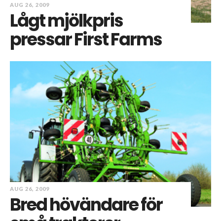
AUG 26, 2009
Lågt mjölkpris
pressar First Farms
AUG 26, 2009
Bred hövändare för