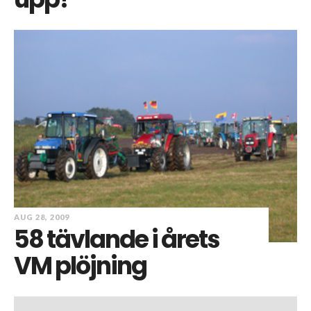
AUG 28, 2009
58 tävlande i årets
VM plöjning