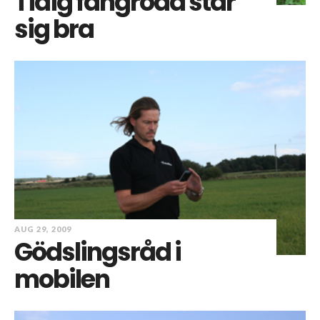
Tidig fångröda står
sig bra
AUG 29, 2009
Gödslingsråd i
mobilen