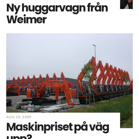
Ny huggarvagn från
Weimer
AUG 28, 2009
Maskinpriset på väg
upp?