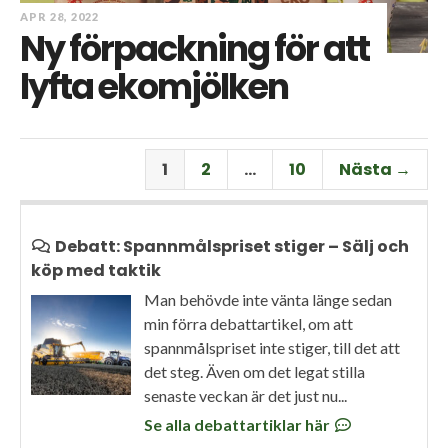
APR 28, 2022
Ny förpackning för att
lyfta ekomjölken
1
2
…
10
Nästa →
Debatt: Spannmålspriset stiger – Sälj och
köp med taktik
Man behövde inte vänta länge sedan
min förra debattartikel, om att
spannmålspriset inte stiger, till det att
det steg. Även om det legat stilla
senaste veckan är det just nu...
Se alla debattartiklar här