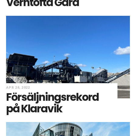
Verntofta Gård
APR 28, 2022
Försäljningsrekord
på Klaravik