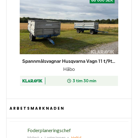
ARBETSMARKNADEN
Foderplaneringschef
Malmö
Lantmännen
Heltid