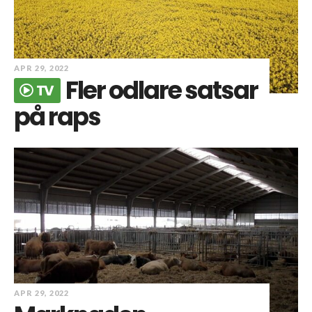
APR 29, 2022
Fler odlare satsar
TV
på raps
APR 29, 2022