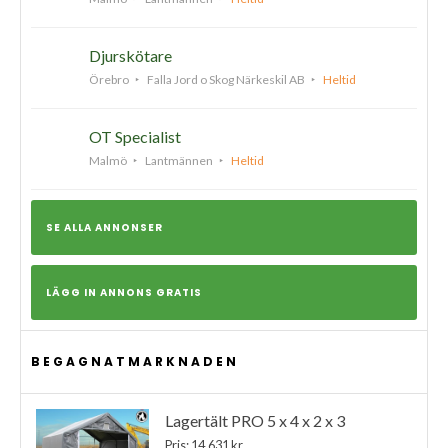
Djurskötare
Örebro
Falla Jord o Skog Närkeskil AB
Heltid
OT Specialist
Malmö
Lantmännen
Heltid
SE ALLA ANNONSER
LÄGG IN ANNONS GRATIS
BEGAGNATMARKNADEN
Lagertält PRO 5 x 4 x 2 x 3
Pris: 14,631 kr