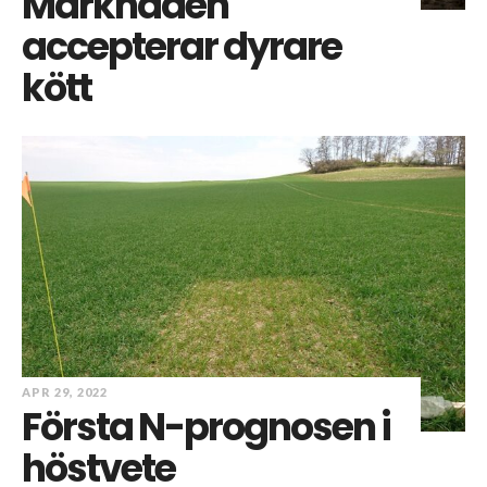
Marknaden
accepterar dyrare
kött
APR 29, 2022
Första N-prognosen i
höstvete