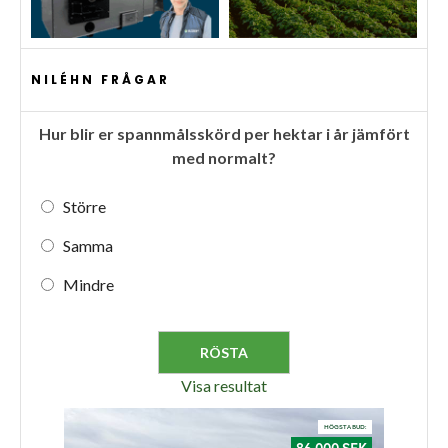
NILÉHN FRÅGAR
Hur blir er spannmålsskörd per hektar i år jämfört
med normalt?
Större
Samma
Mindre
Visa resultat